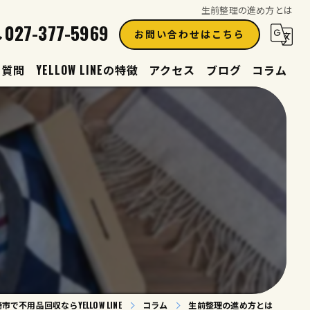
生前整理の進め方とは
027-377-5969
お問い合わせはこちら
る質問
YELLOW LINEの特徴
アクセス
ブログ
コラム
買取
見積り
生前整理
遺品整理
片付け
市で不用品回収ならYELLOW LINE
コラム
生前整理の進め方とは