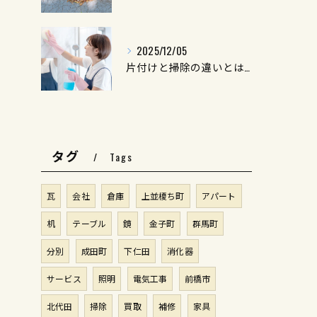
2025/12/05
片付けと掃除の違いとは？
タグ
Tags
瓦
会社
倉庫
上並榎ち町
アパート
机
テーブル
鏡
金子町
群馬町
分別
成田町
下仁田
消化器
サービス
照明
電気工事
前橋市
北代田
掃除
買取
補修
家具