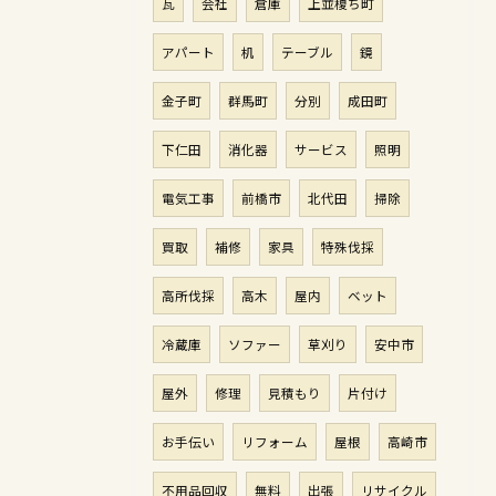
瓦
会社
倉庫
上並榎ち町
アパート
机
テーブル
鏡
金子町
群馬町
分別
成田町
下仁田
消化器
サービス
照明
電気工事
前橋市
北代田
掃除
買取
補修
家具
特殊伐採
高所伐採
高木
屋内
ベット
冷蔵庫
ソファー
草刈り
安中市
屋外
修理
見積もり
片付け
お手伝い
リフォーム
屋根
高崎市
不用品回収
無料
出張
リサイクル