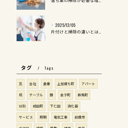
落ち葉の掃除が必要な理由とは？
2025/12/05
片付けと掃除の違いとは？
タグ
Tags
瓦
会社
倉庫
上並榎ち町
アパート
机
テーブル
鏡
金子町
群馬町
分別
成田町
下仁田
消化器
サービス
照明
電気工事
前橋市