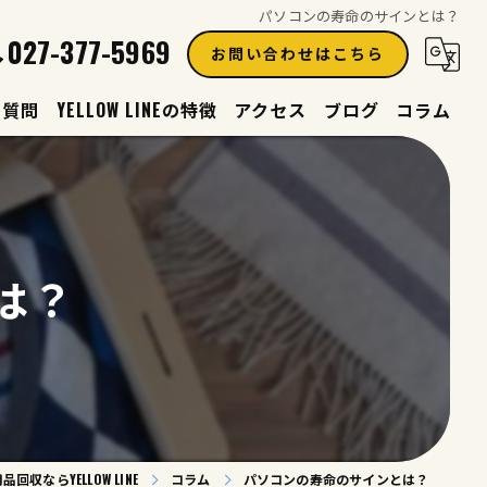
パソコンの寿命のサインとは？
027-377-5969
お問い合わせはこちら
る質問
YELLOW LINEの特徴
アクセス
ブログ
コラム
買取
見積り
は？
生前整理
遺品整理
片付け
回収ならYELLOW LINE
コラム
パソコンの寿命のサインとは？