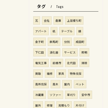
タグ
Tags
瓦
会社
倉庫
上並榎ち町
アパート
机
テーブル
鏡
金子町
群馬町
分別
成田町
下仁田
消化器
サービス
照明
電気工事
前橋市
北代田
掃除
買取
補修
家具
特殊伐採
高所伐採
高木
屋内
ベット
冷蔵庫
ソファー
草刈り
安中市
屋外
修理
見積もり
片付け