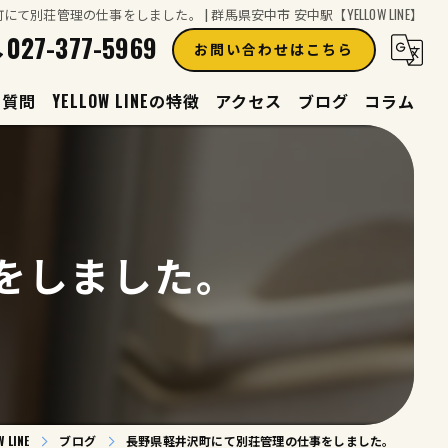
て別荘管理の仕事をしました。 | 群馬県安中市 安中駅【YELLOW LINE】
027-377-5969
お問い合わせはこちら
る質問
YELLOW LINEの特徴
アクセス
ブログ
コラム
買取
見積り
をしました。
生前整理
遺品整理
片付け
LINE
ブログ
長野県軽井沢町にて別荘管理の仕事をしました。