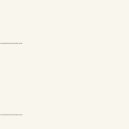
-------------
-------------