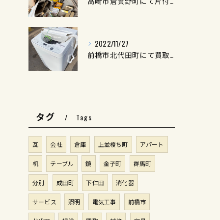
高崎市倉賀野町にて片付け作業をさせて頂きました。
2022/11/27
前橋市北代田町にて買取処分を行いました。
タグ
Tags
瓦
会社
倉庫
上並榎ち町
アパート
机
テーブル
鏡
金子町
群馬町
分別
成田町
下仁田
消化器
サービス
照明
電気工事
前橋市